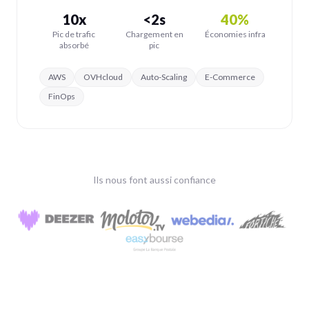
10x
<2s
40%
Pic de trafic
Chargement en
Économies infra
absorbé
pic
AWS
OVHcloud
Auto-Scaling
E-Commerce
FinOps
Ils nous font aussi confiance