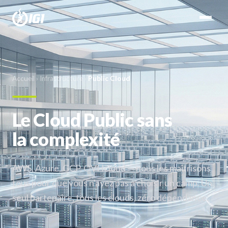
Accueil
›
Infrastructure
›
Public Cloud
Le Cloud Public sans
la complexité
AWS, Azure, GCP, OVHcloud — nous les maîtrisons
tous pour que vous n'ayez pas à choisir un camp. Un
seul partenaire, tous les clouds, zéro dépendance.