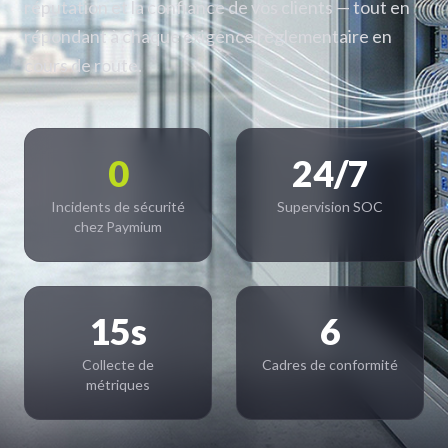
réputation et la confiance de vos clients — tout en
répondant à chaque exigence réglementaire en
cours de route.
0
24/7
Incidents de sécurité
Supervision SOC
chez Paymium
15s
6
Collecte de
Cadres de conformité
métriques