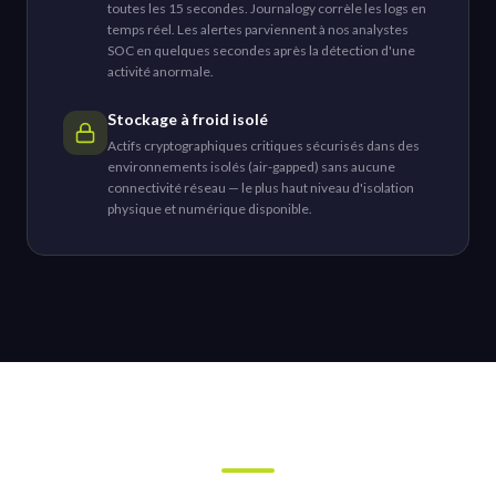
toutes les 15 secondes. Journalogy corrèle les logs en
temps réel. Les alertes parviennent à nos analystes
SOC en quelques secondes après la détection d'une
activité anormale.
Stockage à froid isolé
Actifs cryptographiques critiques sécurisés dans des
environnements isolés (air-gapped) sans aucune
connectivité réseau — le plus haut niveau d'isolation
physique et numérique disponible.