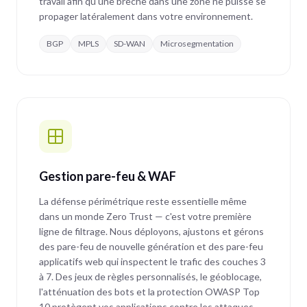
travail afin qu'une brèche dans une zone ne puisse se
propager latéralement dans votre environnement.
BGP
MPLS
SD-WAN
Microsegmentation
Gestion pare-feu & WAF
La défense périmétrique reste essentielle même
dans un monde Zero Trust — c'est votre première
ligne de filtrage. Nous déployons, ajustons et gérons
des pare-feu de nouvelle génération et des pare-feu
applicatifs web qui inspectent le trafic des couches 3
à 7. Des jeux de règles personnalisés, le géoblocage,
l'atténuation des bots et la protection OWASP Top
10 protègent vos applications contre les attaques