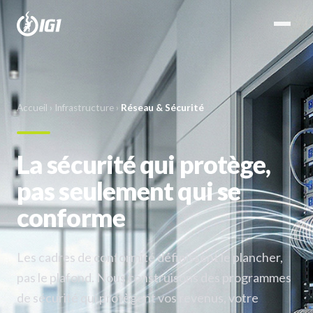
Accueil
›
Infrastructure
›
Réseau & Sécurité
La sécurité qui protège,
pas seulement qui se
conforme
Les cadres de conformité définissent le plancher,
pas le plafond. Nous construisons des programmes
de sécurité qui protègent vos revenus, votre