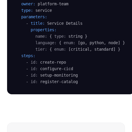
owner:
 platform-team

type:
 service

parameters:
    - 
title:
 Service Details

properties:
name:
 { 
type:
 string }

language:
 { 
enum:
 [go, python, node] }

tier:
 { 
enum:
 [critical, standard] }

steps:
    - 
id:
 create-repo

    - 
id:
 configure-cicd

    - 
id:
 setup-monitoring

    - 
id:
 register-catalog