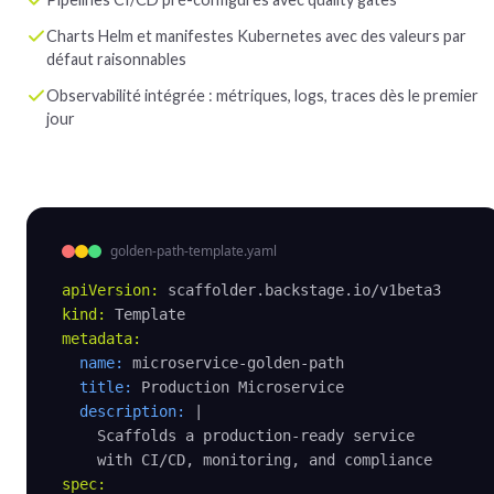
Charts Helm et manifestes Kubernetes avec des valeurs par
défaut raisonnables
Observabilité intégrée : métriques, logs, traces dès le premier
jour
golden-path-template.yaml
apiVersion:
kind:
metadata:
name:
 microservice-golden-path

title:
 Production Microservice

description:
 |

    Scaffolds a production-ready service

spec: