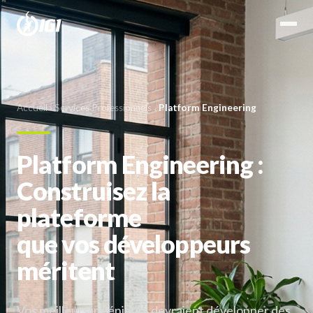
Accueil
›
Services Professionnels
›
Platform Engineering
Platform Engineering :
Construisez la
plateforme
que vos développeurs
méritent
Vos meilleurs ingénieurs devraient développer des