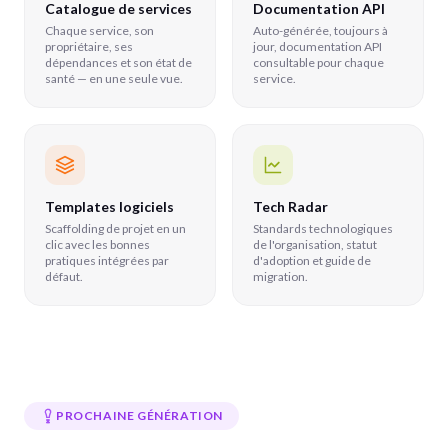
Catalogue de services
Documentation API
Chaque service, son
Auto-générée, toujours à
propriétaire, ses
jour, documentation API
dépendances et son état de
consultable pour chaque
santé — en une seule vue.
service.
Templates logiciels
Tech Radar
Scaffolding de projet en un
Standards technologiques
clic avec les bonnes
de l'organisation, statut
pratiques intégrées par
d'adoption et guide de
défaut.
migration.
PROCHAINE GÉNÉRATION