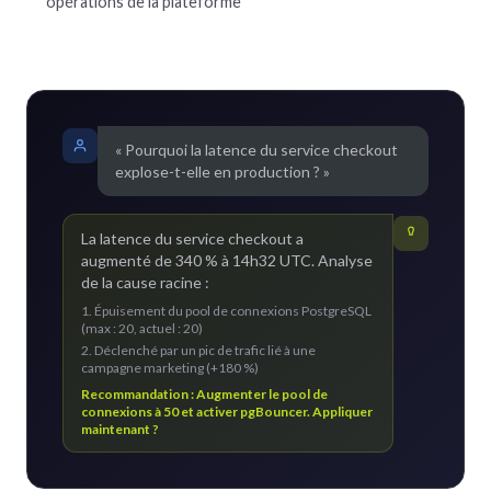
opérations de la plateforme
« Pourquoi la latence du service checkout
explose-t-elle en production ? »
La latence du service checkout a
augmenté de 340 % à 14h32 UTC. Analyse
de la cause racine :
1. Épuisement du pool de connexions PostgreSQL
(max : 20, actuel : 20)
2. Déclenché par un pic de trafic lié à une
campagne marketing (+180 %)
Recommandation : Augmenter le pool de
connexions à 50 et activer pgBouncer. Appliquer
maintenant ?