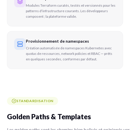
Modules Terraform curatés, testés et versionnés pour les
patterns d'infrastructure courants. Les développeurs
composent ; la plateforme valide.
Provisionnement de namespaces
Création automatisée de namespaces Kubernetes avec
quotas de ressources, network policies et RBAC — prêts
en quelques secondes, conformes par défaut.
STANDARDISATION
Golden Paths & Templates
Les golden paths sont les chemins bien balisés et opinionés ver