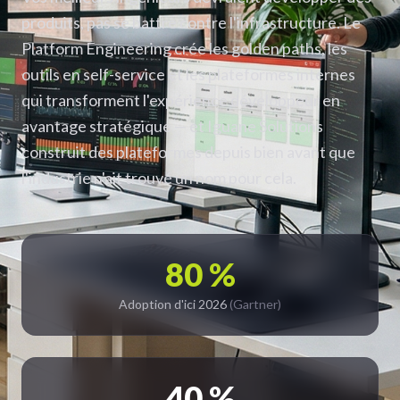
produits, pas se battre contre l'infrastructure. Le
Platform Engineering crée les golden paths, les
outils en self-service et les plateformes internes
qui transforment l'expérience développeur en
avantage stratégique — et Iguane Solutions
construit des plateformes depuis bien avant que
l'industrie n'ait trouvé un nom pour cela.
80 %
Adoption d'ici 2026
(Gartner)
40 %