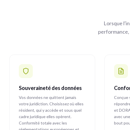
Lorsque l'in
performance, l
Souveraineté des données
Confor
Vos données ne quittent jamais
Conçue 
votre juridiction. Choisissez où elles
répondr
résident, qui y accède et sous quel
et DORA.
cadre juridique elles opèrent.
avec une
Conformité totale avec les
bout pou
réglementations européennes et