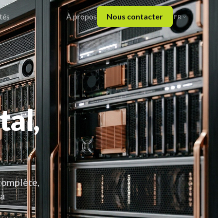
tés
À propos
Nous contacter
FR
tal,
complète,
la