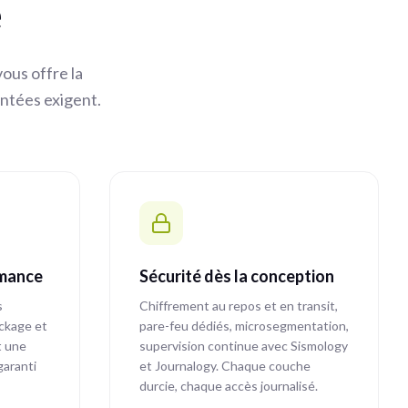
é
vous offre la
entées exigent.
rmance
Sécurité dès la conception
s
Chiffrement au repos et en transit,
ockage et
pare-feu dédiés, microsegmentation,
t une
supervision continue avec Sismology
garanti
et Journalogy. Chaque couche
durcie, chaque accès journalisé.