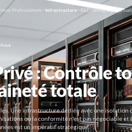
rvices Professionnels
Infrastructure
R&D
Témoignages
Actuali
 Privé
rivé : Contrôle to
aineté totale
les. Une infrastructure dédiée avec une isolation 
isations où la conformité n'est pas négociable et 
nées est un impératif stratégique.