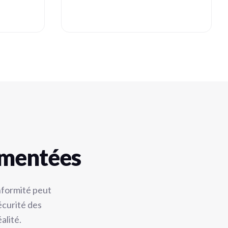
ementées
nformité peut
écurité des
alité.