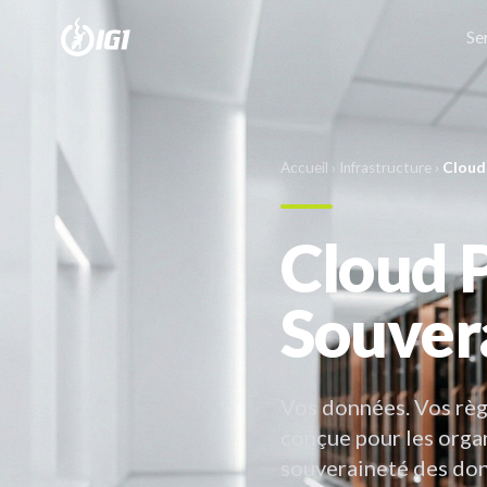
Se
Accueil
›
Infrastructure
›
Cloud
Cloud P
Souver
Vos données. Vos règ
conçue pour les organ
souveraineté des don