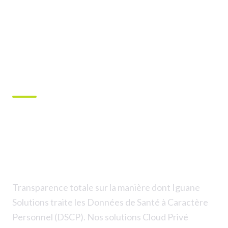
Accueil
›
Infrastructure
›
DSCP
HDS : Cartographie des
Transferts
de Données de Santé
Transparence totale sur la manière dont Iguane
Solutions traite les Données de Santé à Caractère
Personnel (DSCP). Nos solutions Cloud Privé