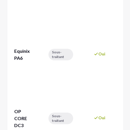
In
sé
p
Mi
di
ba
di
Equinix
Sous-
Oui
él
traitant
PA6
in
In
sé
p
Mi
di
ba
OP
di
Sous-
Oui
CORE
él
traitant
in
DC3
In