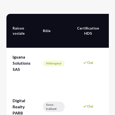
Raison
Certification
Ac
Rôle
sociale
HDS
d
In
Iguana
se
Oui
Solutions
Hébergeur
ph
SAS
vi
Mi
di
ba
Digital
di
Sous-
Oui
Realty
él
traitant
in
PAR8