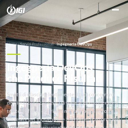
Home
›
Servizi Professionali
›
Ingegneria DevOps
Ingegneria DevOps
che Produce Risultati
Smetti di rilasciare lentamente. I tuoi concorrenti
distribuiscono centinaia di volte al giorno mentre il
tuo team fatica con rilasci manuali, pipeline rotte e
chiamate per incidenti alle 3 di notte. Trasformiamo
l'intera tua delivery pipeline in una macchina ad alta