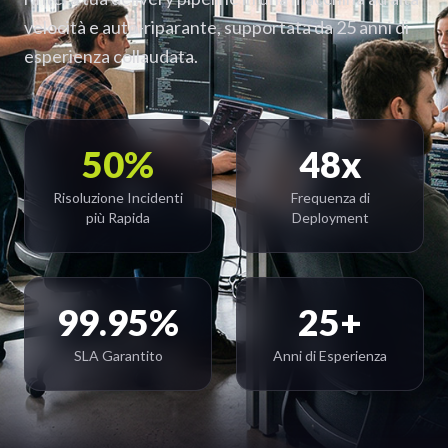
velocità e auto-riparante, supportata da 25 anni di
esperienza collaudata.
50%
48x
Risoluzione Incidenti
Frequenza di
più Rapida
Deployment
99.95%
25+
SLA Garantito
Anni di Esperienza