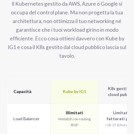
Il Kubernetes gestito da AWS, Azure o Google si
occupa del control plane. Ma non progetta la tua
architettura, non ottimizza il tuo networking né
garantisce che i tuoi workload girino in modo
efficiente. Ecco cosa ottieni davvero con Kube by
IG1 e cosa il K8s gestito dal cloud pubblico lascia sul
tavolo.
K8s gestito 
Capacità
Kube by IG1
cloud pubbli
Illimitati
Limitati /
Load Balancer
fatturati per 
MetalLB con routing
BGP
~18-25 $/mese pe