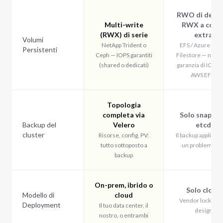
RWO di defaul
Multi-write
RWX a cost
(RWX) di serie
extra
Volumi
NetApp Trident o
EFS / Azure Files
Persistenti
Ceph — IOPS garantiti
Filestore — ness
(shared o dedicati)
garanzia di IOPS (
AWS EFS)
Topologia
completa via
Solo snapsh
Backup del
Velero
etcd
cluster
Risorse, config, PV:
Il backup applicati
tutto sottoposto a
un problema tu
backup
On-prem, ibrido o
Solo cloud
Modello di
cloud
Vendor lock-in p
Deployment
Il tuo data center, il
design
nostro, o entrambi