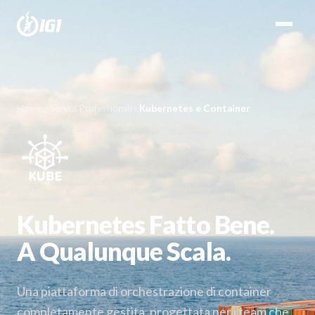
Home
›
Servizi Professionali
›
Kubernetes e Container
Kubernetes Fatto Bene.
A Qualunque Scala.
Una piattaforma di orchestrazione di container
completamente gestita, progettata per i team che