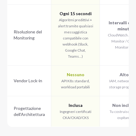
Ogni 15 secondi
Algoritmi predittivi +
Intervalli di 1
alert tramite qualsiasi
minuti
Risoluzione del
messaggistica
CloudWatch / Az
Monitoring
compatibile con
Monitor / Clou
webhook (Slack,
Monitoring
Google Chat,
Teams...)
Nessuno
Alto
Vendor Lock-in
API K8s standard,
IAM, networking
workload portabili
storage proprieta
Inclusa
Non inclusa
Progettazione
Ingegneri certificati
Tu costruisci, lo
dell'Architettura
CKA/CKAD/CKS
ospitano