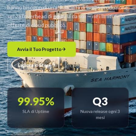
hanno bisogno di un'affidabilità di livello produzione
senza l'overhead di gestirla da soli — né i limiti delle
offerte di cloud pubblico.
Avvia il Tuo Progetto
Esplora lo Stack
99.95%
Q3
SLA di Uptime
Nuova release ogni 3
mesi