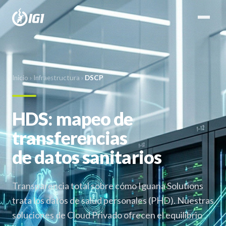
Inicio
›
Infraestructura
›
DSCP
HDS: mapeo de
transferencias
de datos sanitarios
Transparencia total sobre cómo Iguana Solutions
trata los datos de salud personales (PHD). Nuestras
soluciones de Cloud Privado ofrecen el equilibrio