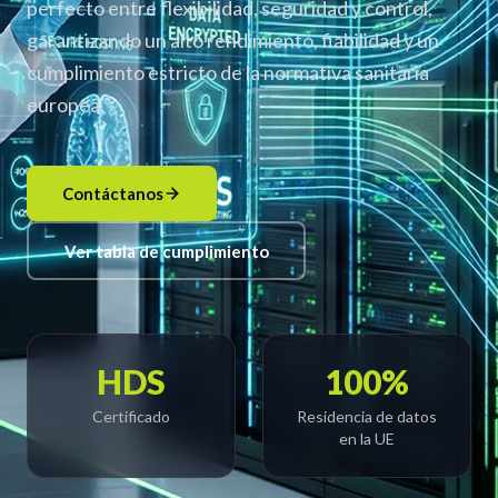
perfecto entre flexibilidad, seguridad y control,
garantizando un alto rendimiento, fiabilidad y un
cumplimiento estricto de la normativa sanitaria
europea.
Contáctanos
Ver tabla de cumplimiento
HDS
100%
Certificado
Residencia de datos
en la UE