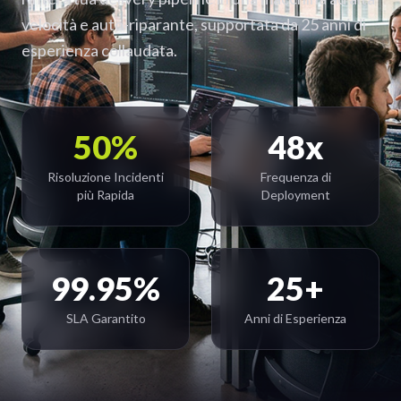
velocità e auto-riparante, supportata da 25 anni di
esperienza collaudata.
50%
48x
Risoluzione Incidenti
Frequenza di
più Rapida
Deployment
99.95%
25+
SLA Garantito
Anni di Esperienza