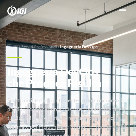
Home
›
Servizi Professionali
›
Ingegneria DevOps
Ingegneria DevOps
che Produce Risultati
Smetti di rilasciare lentamente. I tuoi concorrenti
distribuiscono centinaia di volte al giorno mentre il
tuo team fatica con rilasci manuali, pipeline rotte e
chiamate per incidenti alle 3 di notte. Trasformiamo
l'intera tua delivery pipeline in una macchina ad alta