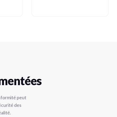
ementées
nformité peut
écurité des
alité.