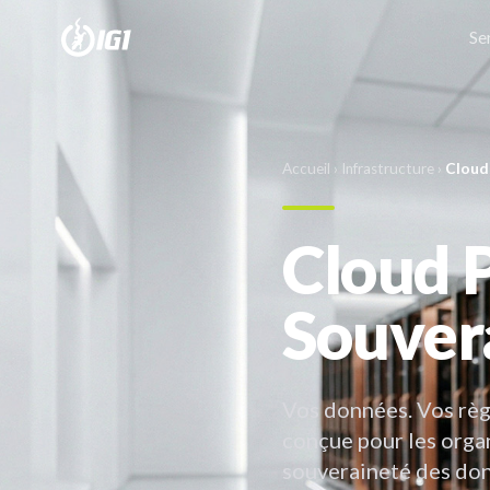
Se
Accueil
›
Infrastructure
›
Cloud
Cloud P
Souver
Vos données. Vos règ
conçue pour les organ
souveraineté des don