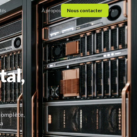
tés
À propos
Nous contacter
FR
tal,
complète,
la