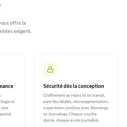
é
vous offre la
entées exigent.
rmance
Sécurité dès la conception
s
Chiffrement au repos et en transit,
ockage et
pare-feu dédiés, microsegmentation,
t une
supervision continue avec Sismology
garanti
et Journalogy. Chaque couche
durcie, chaque accès journalisé.