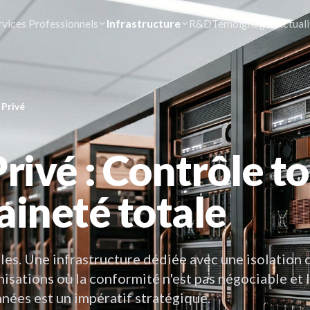
rvices Professionnels
Infrastructure
R&D
Témoignages
Actuali
 Privé
rivé : Contrôle to
aineté totale
les. Une infrastructure dédiée avec une isolation 
isations où la conformité n'est pas négociable et 
nées est un impératif stratégique.