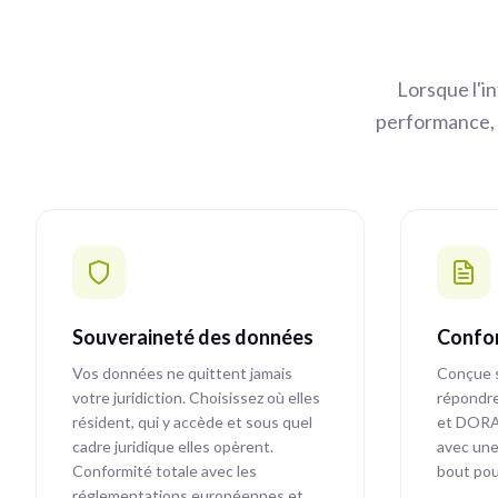
Lorsque l'in
performance, l
Souveraineté des données
Confor
Vos données ne quittent jamais
Conçue 
votre juridiction. Choisissez où elles
répondr
résident, qui y accède et sous quel
et DORA.
cadre juridique elles opèrent.
avec une
Conformité totale avec les
bout pou
réglementations européennes et