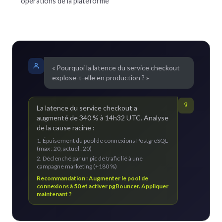
opérations de la plateforme
« Pourquoi la latence du service checkout
explose-t-elle en production ? »
La latence du service checkout a
augmenté de 340 % à 14h32 UTC. Analyse
de la cause racine :
1. Épuisement du pool de connexions PostgreSQL
(max : 20, actuel : 20)
2. Déclenché par un pic de trafic lié à une
campagne marketing (+180 %)
Recommandation : Augmenter le pool de
connexions à 50 et activer pgBouncer. Appliquer
maintenant ?