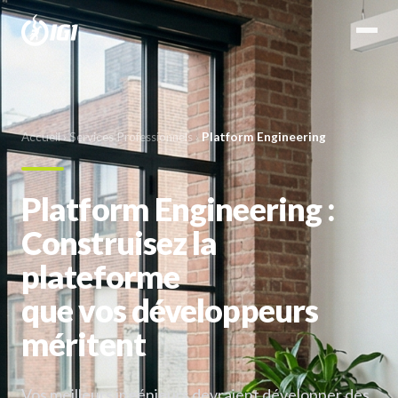
Accueil
›
Services Professionnels
›
Platform Engineering
Platform Engineering :
Construisez la
plateforme
que vos développeurs
méritent
Vos meilleurs ingénieurs devraient développer des