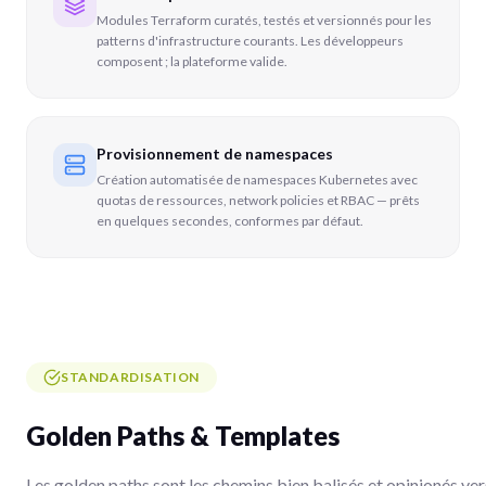
Modules Terraform curatés, testés et versionnés pour les
patterns d'infrastructure courants. Les développeurs
composent ; la plateforme valide.
Provisionnement de namespaces
Création automatisée de namespaces Kubernetes avec
quotas de ressources, network policies et RBAC — prêts
en quelques secondes, conformes par défaut.
STANDARDISATION
Golden Paths & Templates
Les golden paths sont les chemins bien balisés et opinionés ver