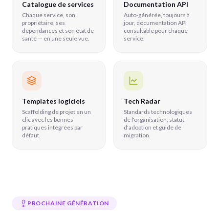
Catalogue de services
Documentation API
Chaque service, son
Auto-générée, toujours à
propriétaire, ses
jour, documentation API
dépendances et son état de
consultable pour chaque
santé — en une seule vue.
service.
Templates logiciels
Tech Radar
Scaffolding de projet en un
Standards technologiques
clic avec les bonnes
de l'organisation, statut
pratiques intégrées par
d'adoption et guide de
défaut.
migration.
PROCHAINE GÉNÉRATION