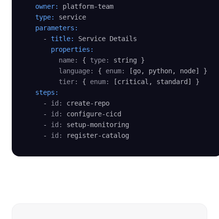
owner:
 platform-team

type:
 service

parameters:
    - 
title:
 Service Details

properties:
name:
 { 
type:
 string }

language:
 { 
enum:
 [go, python, node] }

tier:
 { 
enum:
 [critical, standard] }

steps:
    - 
id:
 create-repo

    - 
id:
 configure-cicd

    - 
id:
 setup-monitoring

    - 
id:
 register-catalog