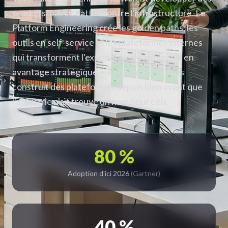
produits, pas se battre contre l'infrastructure. Le
Platform Engineering crée les golden paths, les
outils en self-service et les plateformes internes
qui transforment l'expérience développeur en
avantage stratégique — et Iguane Solutions
construit des plateformes depuis bien avant que
l'industrie n'ait trouvé un nom pour cela.
80 %
Adoption d'ici 2026
(Gartner)
40 %