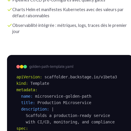
Charts Helm et manifestes Kubernetes avec des valeurs par
défaut raisonnables
Observabilité intégrée : métriques, logs, traces dès le premier
jour
golden-path-template.yaml
apiVersion:
kind:
metadata:
name:
 microservice-golden-path

title:
 Production Microservice

description:
 |

    Scaffolds a production-ready service

spec: