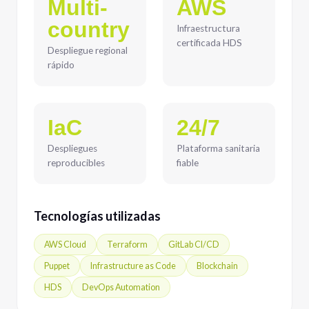
Multi-
AWS
country
Infraestructura
certificada HDS
Despliegue regional
rápido
IaC
24/7
Despliegues
Plataforma sanitaria
reproducibles
fiable
Tecnologías utilizadas
AWS Cloud
Terraform
GitLab CI/CD
Puppet
Infrastructure as Code
Blockchain
HDS
DevOps Automation