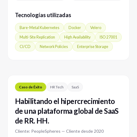
Tecnologías utilizadas
Bare-Metal Kubernetes
Docker
Velero
Multi-Site Replication
High Availability
ISO 27001
CI/CD
Network Policies
Enterprise Storage
Caso de Éxito
HR Tech
SaaS
Habilitando el hipercrecimiento
de una plataforma global de SaaS
de RR. HH.
Cliente: PeopleSpheres — Cliente desde 2020