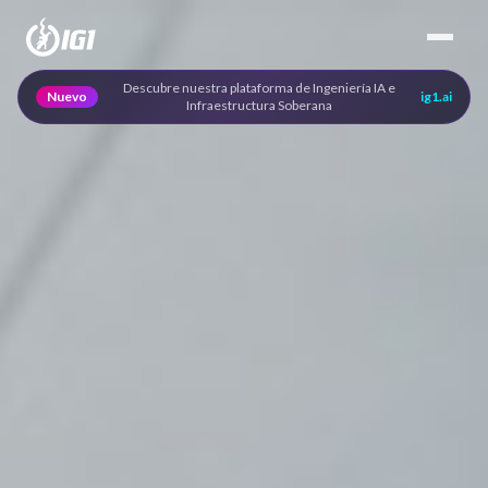
Descubre nuestra plataforma de Ingeniería IA e
Nuevo
ig1.ai
Infraestructura Soberana